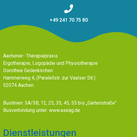
+49 241 70 75 80
Aachener- Therapiepraxis
Ergotherapie, Logopädie und Physiotherapie
Dorothee Geilenkirchen
Hammerweg 4, (Paralellstr. zur Vaalser Str.)
52074 Aachen
Buslinien: 3A/3B, 12, 25, 35, 45, 55 bis „Gartenstraße“
Busverbindung unter: www.aseag.de
Dienstleistungen